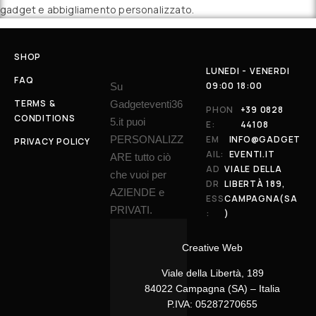
gadget e abbigliamento personalizzato.
SHOP
LUNEDI - VENERDI
FAQ
09:00 18:00
Su
TERMS &
Gadgeteventi36
PHON
+39 0828
CONDITIONS
5.it puoi
E:
44108
PERSONALIZZ
EM
INFO@GADGET
PRIVACY POLICY
AIL:
EVENTI.IT
ARE tutto ciò
AD
VIALE DELLA
che vuoi per
DR
LIBERTÀ 189,
AZIENDE e
ESS
CAMPAGNA(SA
PRIVATI.
:
)
Creative Web
Viale della Libertà, 189
84022 Campagna (SA) – Italia
P.IVA: 05287270655