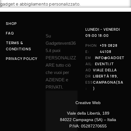
gadget e abbigliamento personalizzato.
SHOP
LUNEDI - VENERDI
FAQ
09:00 18:00
Su
TERMS &
Gadgeteventi36
PHON
+39 0828
CONDITIONS
5.it puoi
E:
44108
PERSONALIZZ
EM
INFO@GADGET
PRIVACY POLICY
AIL:
EVENTI.IT
ARE tutto ciò
AD
VIALE DELLA
che vuoi per
DR
LIBERTÀ 189,
AZIENDE e
ESS
CAMPAGNA(SA
PRIVATI.
:
)
Creative Web
Viale della Libertà, 189
84022 Campagna (SA) – Italia
P.IVA: 05287270655