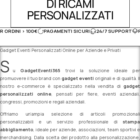
DI RICAMI
PERSONALIZZATI
 100€
PAGAMENTI SICURI
24/7 SUPPORT
PRODOTTI M
Gadget Eventi Personalizzati Online per Aziende e Privati
S
u
GadgetEventi365
trovi la soluzione ideale per
promuovere il tuo brand con
gadget eventi
originali e di qualità. Il
nostro e-commerce è specializzato nella vendita di
gadget
personalizzati online
, pensati per fiere, eventi aziendali,
congressi, promozioni e regali aziendali.
Offriamo un’ampia selezione di articoli promozionali
personalizzabili e un servizio professionale di
stampa
abbigliamento
, ideale per aziende, associazioni, team sportivi e
merchandising. Dalla scelta del prodotto alla personalizzazione,