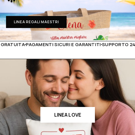
LINEA REGALI MAESTRI
A
PAGAMENTI SICURI E GARANTITI
SUPPORTO 24H
PRODOT
LINEA LOVE