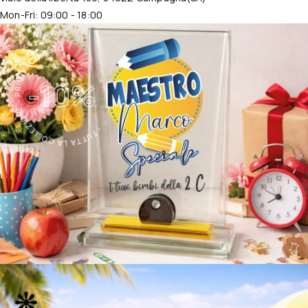
Mon-Fri: 09:00 - 18:00
・TUTTA LA COLLEZIONE・PRIMO ACQUISTO・
-10%