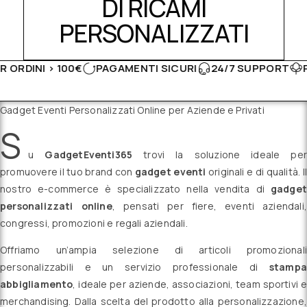
DI RICAMI
PERSONALIZZATI
 100€
PAGAMENTI SICURI
24/7 SUPPORT
PRODOTTI M
Gadget Eventi Personalizzati Online per Aziende e Privati
S
u
GadgetEventi365
trovi la soluzione ideale per
promuovere il tuo brand con
gadget eventi
originali e di qualità. Il
nostro e-commerce è specializzato nella vendita di
gadget
personalizzati online
, pensati per fiere, eventi aziendali,
congressi, promozioni e regali aziendali.
Offriamo un’ampia selezione di articoli promozionali
personalizzabili e un servizio professionale di
stampa
abbigliamento
, ideale per aziende, associazioni, team sportivi e
merchandising. Dalla scelta del prodotto alla personalizzazione,