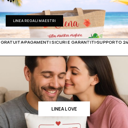
LINEA REGALI MAESTRI
A
PAGAMENTI SICURI E GARANTITI
SUPPORTO 24H
PRODOT
LINEA LOVE