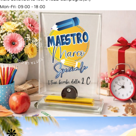
Mon-Fri: 09:00 - 18:00
・TUTTA LA COLLEZIONE・PRIMO ACQUISTO・
-10%