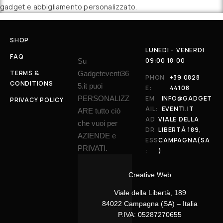
gadget e abbigliamento personalizzato.
SHOP
LUNEDI - VENERDI
FAQ
09:00 18:00
Su
TERMS &
Gadgeteventi36
PHON
+39 0828
CONDITIONS
5.it puoi
E:
44108
PERSONALIZZ
EM
INFO@GADGET
PRIVACY POLICY
AIL:
EVENTI.IT
ARE tutto ciò
AD
VIALE DELLA
che vuoi per
DR
LIBERTÀ 189,
AZIENDE e
ESS
CAMPAGNA(SA
PRIVATI.
:
)
Creative Web
Viale della Libertà, 189
84022 Campagna (SA) – Italia
P.IVA: 05287270655